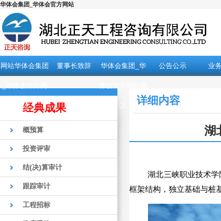
华体会集团_华体会官方网站
网站华体会集团
董事长致辞
华体会集团_华
公告公示
业
_华体会官方网
体会官方网站概
详细内容
站
况
经典成果
湖
概预算
投资评审
结(决)算审计
湖北三峡职业技术学
跟踪审计
框架结构，独立基础与桩基等
工程招标