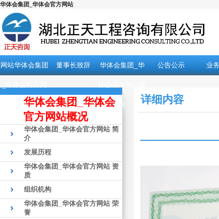
华体会集团_华体会官方网站
网站华体会集团
董事长致辞
华体会集团_华
公告公示
业
_华体会官方网
体会官方网站概
详细内容
华体会集团_华体会
站
况
官方网站概况
华体会集团_华体会官方网站 简
介
发展历程
华体会集团_华体会官方网站 资
质
组织机构
华体会集团_华体会官方网站 荣
誉