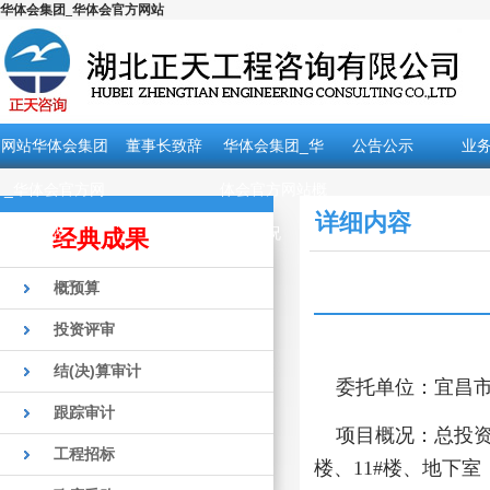
华体会集团_华体会官方网站
网站华体会集团
董事长致辞
华体会集团_华
公告公示
业
_华体会官方网
体会官方网站概
详细内容
站
况
经典成果
概预算
投资评审
结(决)算审计
委托单位：宜昌市
跟踪审计
项目概况：
总投
工程招标
楼、11#楼、地下