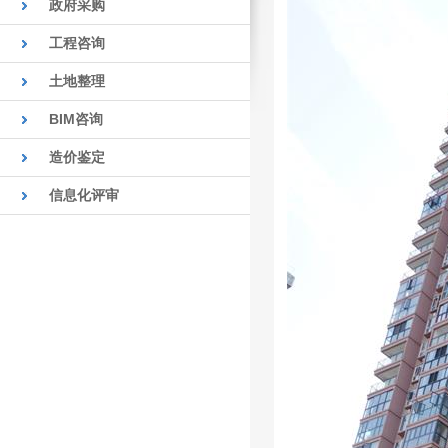
政府采购
工程咨询
土地整理
BIM咨询
造价鉴定
信息化评审