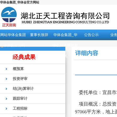
华体会集团_华体会官方网站
网站华体会集团
董事长致辞
华体会集团_华
公告公示
业
_华体会官方网
体会官方网站概
详细内容
站
况
经典成果
概预算
投资评审
结(决)算审计
委托单位：
宜昌市
跟踪审计
项目概况：
总投资
工程招标
97066平方米，地