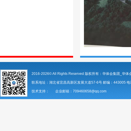
2016-2026© All Rights Reserved 版权所有：华体会集团_
联系地址：湖北省宜昌高新区发展大道57-6号 邮编：443005 电话：07
技术支持： 企业邮箱：709460658@qq.com