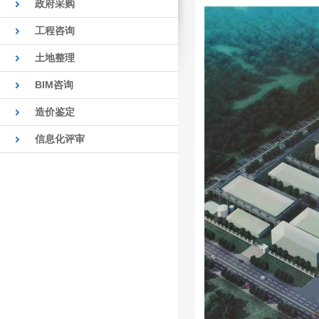
政府采购
工程咨询
土地整理
BIM咨询
造价鉴定
信息化评审