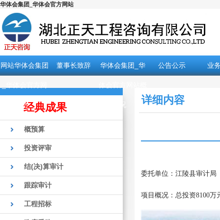
华体会集团_华体会官方网站
网站华体会集团
董事长致辞
华体会集团_华
公告公示
业
_华体会官方网
体会官方网站概
详细内容
站
况
经典成果
概预算
投资评审
结(决)算审计
委托单位：江陵县审计局
跟踪审计
项目概况：总投资8100万
工程招标