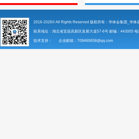
2016-2026© All Rights Reserved 版权所有：华体会集团_
联系地址：湖北省宜昌高新区发展大道57-6号 邮编：443005 电话：07
技术支持： 企业邮箱：709460658@qq.com