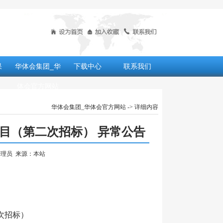
果
华体会集团_华
下载中心
联系我们
体会官方网站
华体会集团_华体会官方网站
-> 详细内容
购项目（第二次招标） 异常公告
：管理员 来源：本站
二次招标）