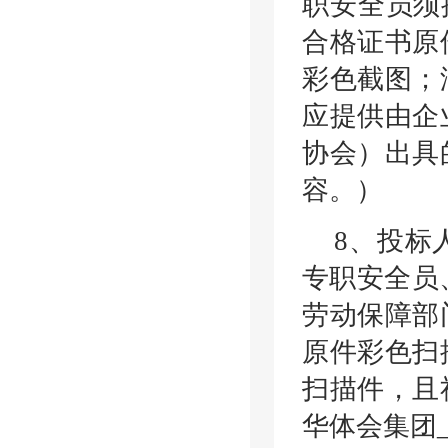
职安全员须
合格证书原
彩色截图；
应提供由企
协会）出具
容。）
8、投标
专职安全员
劳动保障部
原件彩色扫
扫描件，且
华体会集团