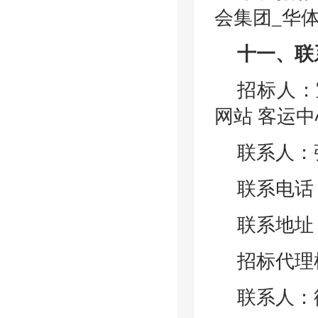
会集团_华
十一、联
招标人：
网站 客运
联系人：
联系电话
联系地址
招标代理
联系人：