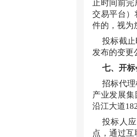
止时间前完
交易平台）
件的，视为
投标截止
发布的变更
七、开标
招标代理
产业发展集
沿江大道
1
投标人应
点，通过互