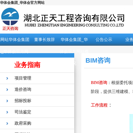
华体会集团_华体会官方网站
网站华体会集团
董事长致辞
华体会集团_华
公告公示
业
_华体会官方网
体会官方网站概
BIM咨询
站
况
业务指南
项目管理
BIM咨询
：根据委托项
造价咨询
阶段，提供三维建模、
招标投标
：
工作流程
司法鉴定
政府采购